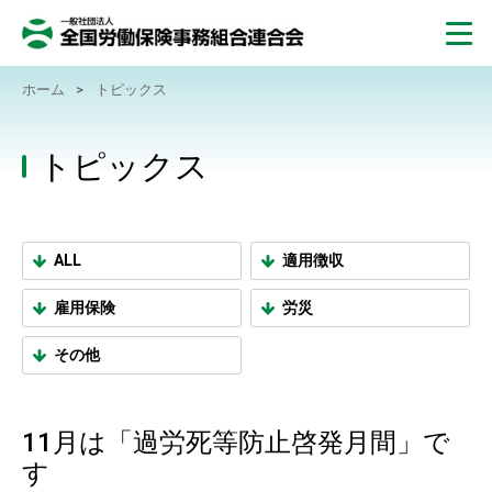
ホーム
>
トピックス
トピックス
ALL
適用徴収
雇用保険
労災
その他
11月は「過労死等防止啓発月間」で
す