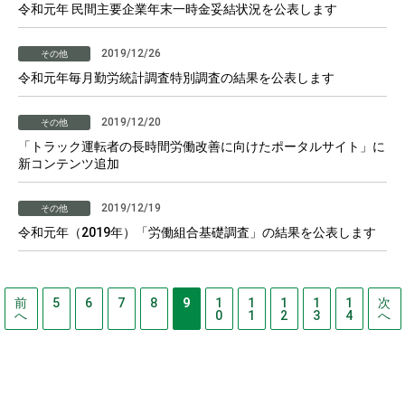
令和元年 民間主要企業年末一時金妥結状況を公表します
2019/12/26
その他
令和元年毎月勤労統計調査特別調査の結果を公表します
2019/12/20
その他
「トラック運転者の長時間労働改善に向けたポータルサイト」に
新コンテンツ追加
2019/12/19
その他
令和元年（2019年）「労働組合基礎調査」の結果を公表します
前
5
6
7
8
9
1
1
1
1
1
次
へ
0
1
2
3
4
へ