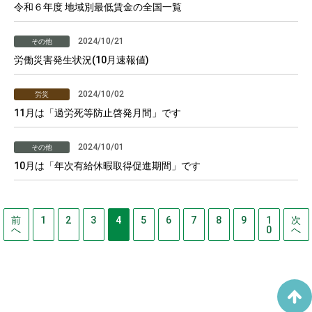
令和６年度 地域別最低賃金の全国一覧
2024/10/21
その他
労働災害発生状況(10月速報値)
2024/10/02
労災
11月は「過労死等防止啓発月間」です
2024/10/01
その他
10月は「年次有給休暇取得促進期間」です
前
1
2
3
4
5
6
7
8
9
1
次
へ
0
へ