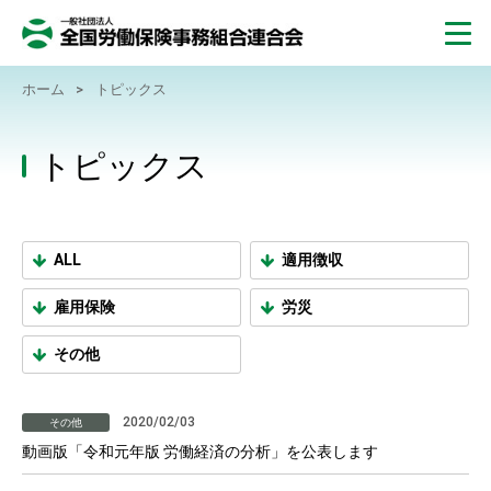
ホーム
>
トピックス
トピックス
ALL
適用徴収
雇用保険
労災
その他
2020/02/03
その他
動画版「令和元年版 労働経済の分析」を公表します