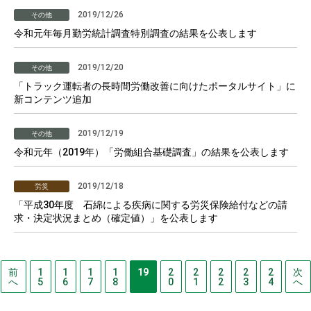
2019/12/26
その他
令和元年毎月勤労統計調査特別調査の結果を公表します
2019/12/20
その他
「トラック運転者の長時間労働改善に向けたポータルサイト」に
新コンテンツ追加
2019/12/19
その他
令和元年（2019年）「労働組合基礎調査」の結果を公表します
2019/12/18
労災
「平成30年度 石綿による疾病に関する労災保険給付などの請
求・決定状況まとめ（確定値）」を公表します
前
1
1
1
1
19
2
2
2
2
2
次
へ
5
6
7
8
0
1
2
3
4
へ