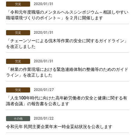
2020/01/31
労災
「令和元年度職場のメンタルヘルスシンポジウム～相談しやすい
職場環境づくりのポイント～」を２月に開催します
2020/01/31
労災
「チェーンソーによる伐木等作業の安全に関するガイドライン」
を改正しました
2020/01/31
労災
「林業の作業現場における緊急連絡体制の整備等のためのガイド
ライン」を改正しました
2020/01/27
労災
「人生100年時代に向けた高年齢労働者の安全と健康に関する有
識者会議」の報告書を公表します
2020/01/22
その他
令和元年 民間主要企業年末一時金妥結状況を公表します