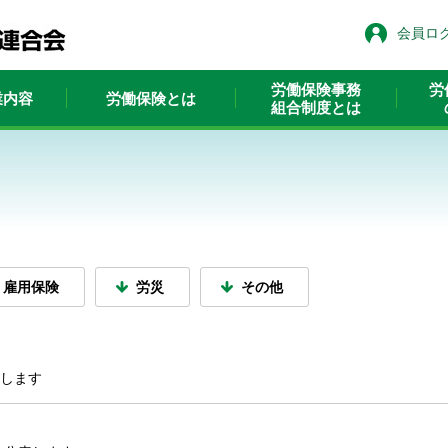
会員ロ
労働保険事務
労
業内容
労働保険とは
組合制度とは
雇用保険
労災
その他
表します