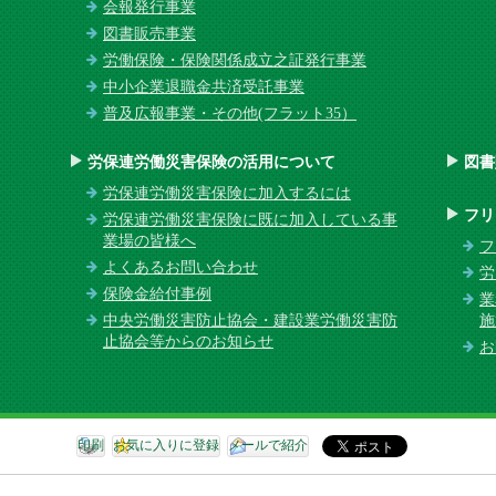
会報発行事業
図書販売事業
労働保険・保険関係成立之証発行事業
中小企業退職金共済受託事業
普及広報事業・その他(フラット35）
労保連労働災害保険の活用について
図書
労保連労働災害保険に加入するには
フリ
労保連労働災害保険に既に加入している事
業場の皆様へ
フ
よくあるお問い合わせ
労
保険金給付事例
業
中央労働災害防止協会・建設業労働災害防
施
止協会等からのお知らせ
お
印刷
お気に入りに登録
メールで紹介