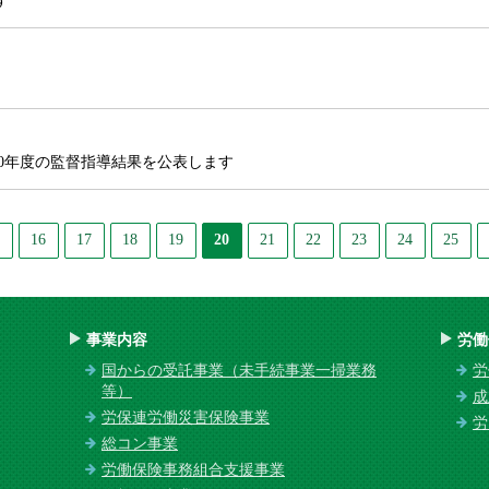
す
0年度の監督指導結果を公表します
16
17
18
19
20
21
22
23
24
25
事業内容
労働
国からの受託事業（未手続事業一掃業務
労
等）
成
労保連労働災害保険事業
労
総コン事業
労働保険事務組合支援事業