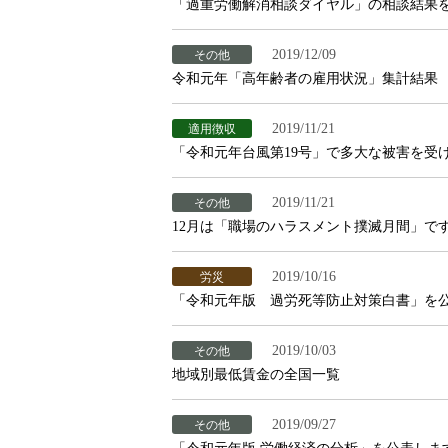
「過重労働解消相談ダイヤル」の相談結果
2019/12/09
その他
令和元年「高年齢者の雇用状況」集計結果
2019/11/21
適用徴収
「令和元年台風第19号」で多大な被害を受
2019/11/21
その他
12月は「職場のハラスメント撲滅月間」で
2019/10/16
労災
「令和元年版 過労死等防止対策白書」を
2019/10/03
その他
地域別最低賃金の全国一覧
2019/09/27
その他