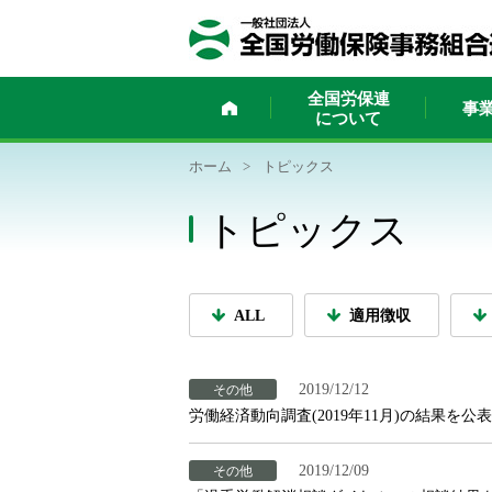
ホーム
全国労保連
事
について
ホーム
>
トピックス
トピックス
ALL
適用徴収
2019/12/12
その他
労働経済動向調査(2019年11月)の結果を公
2019/12/09
その他