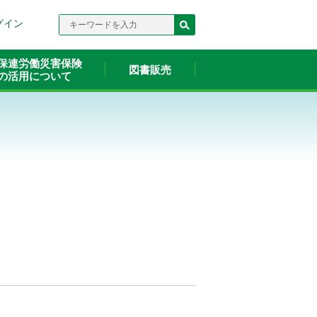
検索
グイン
キーワードを入力
保連労働災害保険
図書販売
の活用について