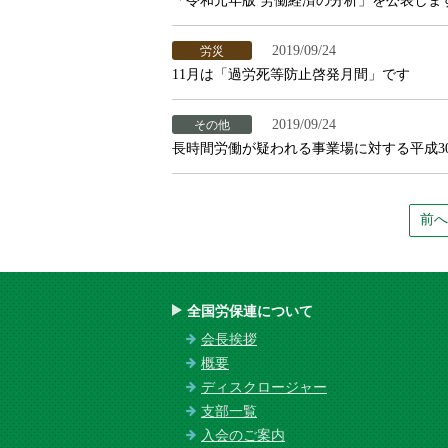
「令和元年版 労働経済の分析」を公表しま
2019/09/24
労災
11月は「過労死等防止啓発月間」です
2019/09/24
その他
長時間労働が疑われる事業場に対する平成3
前へ
全国労保連について
会長挨拶
概要
ディスクロージャー
支部一覧
入会のご案内